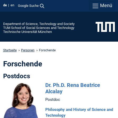
Menü
de
en
Google Suche
Department of Science, Technology and Society
TUM School of Social Sciences and Technology
Technische Universität München
Startseite
Personen
Forschende
Forschende
Postdocs
Dr. Ph.D. Rena Beatrice
Alcalay
Postdoc
Philosophy and History of Science and
Technology