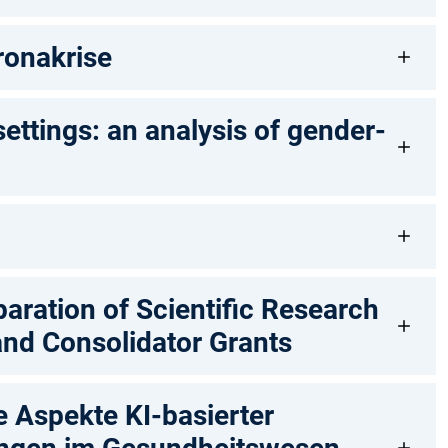
ronakrise
ettings: an analysis of gender-
paration of Scientific Research
and Consolidator Grants
e Aspekte KI-basierter