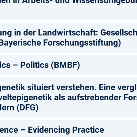
nen in Arbeits- und Wissensumgeb
ng in der Landwirtschaft: Gesellsch
Bayerische Forschungsstiftung)
ics – Politics (BMBF)
netik situiert verstehen. Eine verg
eltepigenetik als aufstrebender For
dern (DFG)
dence – Evidencing Practice