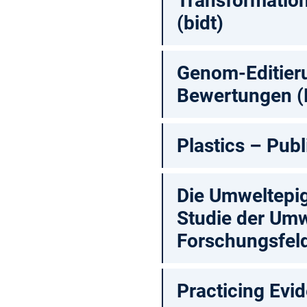
Transformatio
(bidt)
Genom-Editieru
Bewertungen (
Plastics – Publ
Die Umweltepige
Studie der Umw
Forschungsfel
Practicing Evi