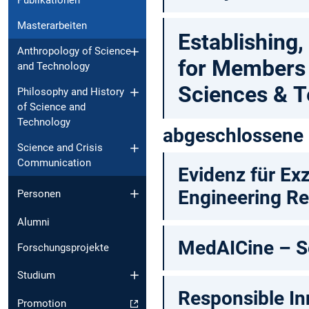
Publikationen
Masterarbeiten
Establishing
Anthropology of Science
for Members 
and Technology
Sciences & T
Philosophy and History
of Science and
Technology
abgeschlossene 
Science and Crisis
Communication
Evidenz für Ex
Engineering Re
Personen
Alumni
MedAICine – Soc
Forschungsprojekte
Studium
Responsible I
Promotion