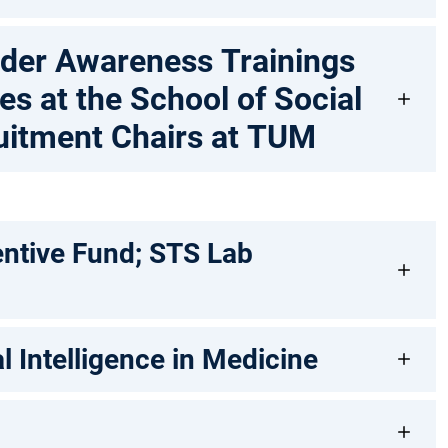
nder Awareness Trainings
s at the School of Social
uitment Chairs at TUM
entive Fund; STS Lab
l Intelligence in Medicine