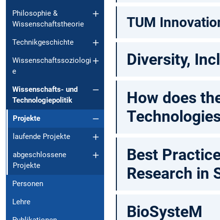
Philosophie &
TUM Innovatio
Wissenschaftstheorie
Technikgeschichte
Diversity, In
Wissenschaftssoziologi
e
Wissenschafts- und
How does th
Technologiepolitik
Technologie
Projekte
laufende Projekte
Best Practic
abgeschlossene
Projekte
Research in
Personen
Lehre
BioSysteM