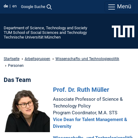
Menü
de
en
Google Suche
Department of Science, Technology and Society
TUM School of Social Sciences and Technology
Technische Universität München
Startseite
Arbeitsgruppen
Wissenschafts- und Technologiepolitik
Personen
Das Team
Prof. Dr. Ruth Müller
Associate Professor of Science &
Technology Policy
Program Coordinator, M.A. STS
Vice Dean for Talent Management &
Diversity
Wissenschafts- und Technologiepolitik