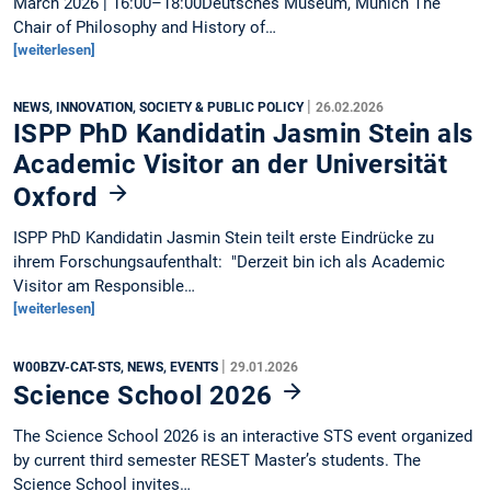
March 2026 | 16:00–18:00Deutsches Museum, Munich The
Chair of Philosophy and History of…
[weiterlesen]
|
NEWS, INNOVATION, SOCIETY & PUBLIC POLICY
26.02.2026
ISPP PhD Kandidatin Jasmin Stein als
Academic Visitor an der Universität
Oxford
ISPP PhD Kandidatin Jasmin Stein teilt erste Eindrücke zu
ihrem Forschungsaufenthalt: "Derzeit bin ich als Academic
Visitor am Responsible…
[weiterlesen]
|
W00BZV-CAT-STS, NEWS, EVENTS
29.01.2026
Science School 2026
The Science School 2026 is an interactive STS event organized
by current third semester RESET Master’s students. The
Science School invites…