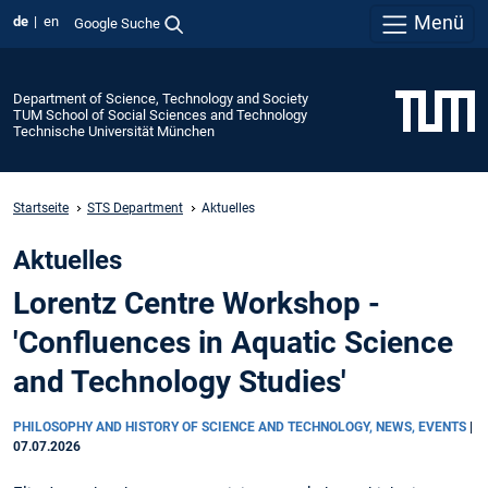
Menü
de
en
Google Suche
Department of Science, Technology and Society
TUM School of Social Sciences and Technology
Technische Universität München
Startseite
STS Department
Aktuelles
Aktuelles
Lorentz Centre Workshop -
'Confluences in Aquatic Science
and Technology Studies'
PHILOSOPHY AND HISTORY OF SCIENCE AND TECHNOLOGY, NEWS, EVENTS
|
07.07.2026