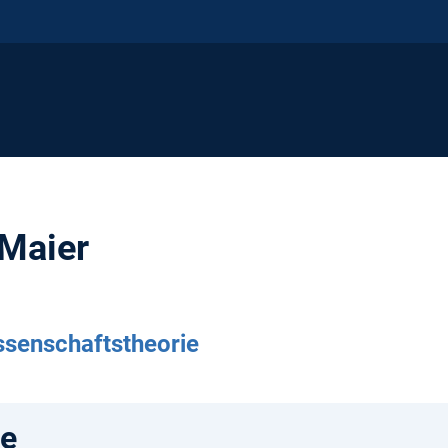
 Maier
ssenschaftstheorie
e