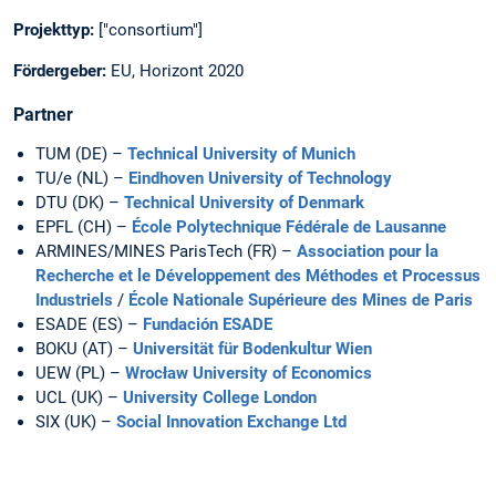
Projekttyp:
["consortium"]
Fördergeber:
EU, Horizont 2020
Partner
TUM (DE) –
Technical University of Munich
TU/e (NL) –
Eindhoven University of Technology
DTU (DK) –
Technical University of Denmark
EPFL (CH) –
École Polytechnique Fédérale de Lausanne
ARMINES/MINES ParisTech (FR) –
Association pour la
Recherche et le Développement des Méthodes et Processus
Industriels
/
École Nationale Supérieure des Mines de Paris
ESADE (ES) –
Fundación ESADE
BOKU (AT) –
Universität für Bodenkultur Wien
UEW (PL) –
Wrocław University of Economics
UCL (UK) –
University College London
SIX (UK) –
Social Innovation Exchange Ltd