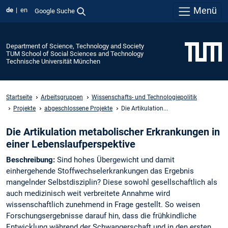
Menü
de
en
Google Suche
Department of Science, Technology and Society
TUM School of Social Sciences and Technology
Technische Universität München
Startseite
Arbeitsgruppen
Wissenschafts- und Technologiepolitik
Projekte
abgeschlossene Projekte
Die Artikulation...
Die Artikulation metabolischer Erkrankungen in
einer Lebenslaufperspektive
Beschreibung:
Sind hohes Übergewicht und damit
einhergehende Stoffwechselerkrankungen das Ergebnis
mangelnder Selbstdisziplin? Diese sowohl gesellschaftlich als
auch medizinisch weit verbreitete Annahme wird
wissenschaftlich zunehmend in Frage gestellt. So weisen
Forschungsergebnisse darauf hin, dass die frühkindliche
Entwicklung während der Schwangerschaft und in den ersten