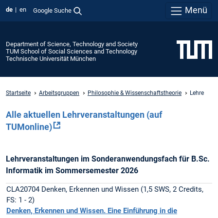
Menü
de
en
Google Suche
Department of Science, Technology and Society
TUM School of Social Sciences and Technology
Technische Universität München
Startseite
Arbeitsgruppen
Philosophie & Wissenschaftstheorie
Lehre
Alle aktuellen Lehrveranstaltungen (auf
TUMonline)
Lehrveranstaltungen im Sonderanwendungsfach für B.Sc.
Informatik im Sommersemester 2026
CLA20704 Denken, Erkennen und Wissen (1,5 SWS, 2 Credits,
FS: 1 - 2)
Denken, Erkennen und Wissen
. Eine Einführung in die